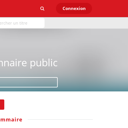
Connexion
nnaire public
ommaire