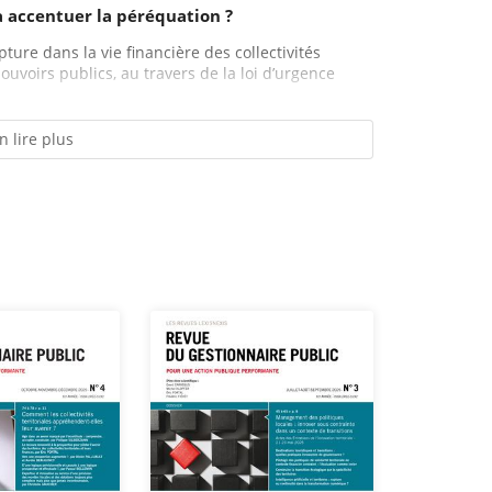
 à accentuer la péréquation ?
pture dans la vie financière des collectivités
pouvoirs publics, au travers de la loi d’urgence
n lire plus