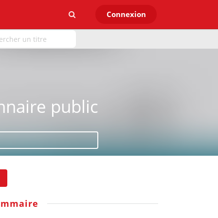
Connexion
nnaire public
ommaire