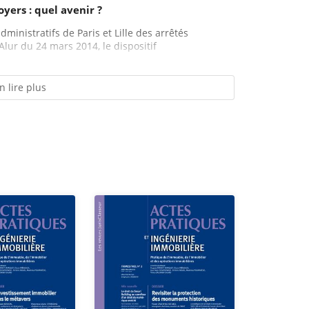
yers : quel avenir ?
dministratifs de Paris et Lille des arrêtés
Alur du 24 mars 2014, le dispositif
n lire plus