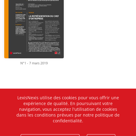
N°1 - 7 mars 2019
LexisNexis utilise des cookies pour vous offrir une
expérience de qualité. En poursuivant votre
navigation, vous acceptez l'utilisation de cookies
dans les conditions prévues par notre politique de
confidentialité.