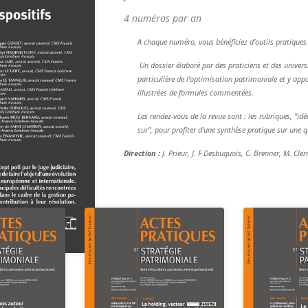
4 numéros par an
A chaque numéro, vous bénéficiez d’outils pratiques e
Un dossier élaboré par des praticiens et des unive
particulière de l’optimisation patrimoniale et y a
illustrées de formules commentées.
Les rendez-vous de la revue sont : les rubriques, "id
sur”, pour profiter d’une synthèse pratique sur une q
Direction :
J. Prieur, J. F Desbuquois, C. Brenner, M. Cle