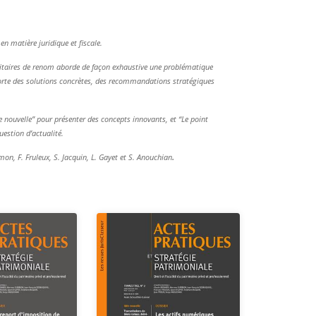
n matière juridique et fiscale.
rsitaires de renom aborde de façon exhaustive une problématique
pporte des solutions concrètes, des recommandations stratégiques
ée nouvelle” pour présenter des concepts innovants, et “Le point
uestion d’actualité.
.
rmon, F. Fruleux, S. Jacquin, L. Gayet et S. Anouchian