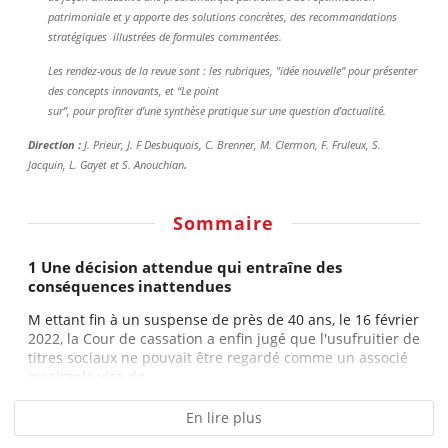
patrimoniale et y apporte des solutions concrètes, des recommandations
stratégiques illustrées de formules commentées.
Les rendez-vous de la revue sont : les rubriques, "idée nouvelle” pour présenter
des concepts innovants, et “Le point
sur”, pour profiter d’une synthèse pratique sur une question d’actualité.
Direction :
J. Prieur, J. F Desbuquois, C. Brenner, M. Clermon, F. Fruleux, S.
.
Jacquin, L. Gayet et S. Anouchian
Sommaire
1 Une décision attendue qui entraîne des
conséquences inattendues
M ettant fin à un suspense de près de 40 ans, le 16 février
2022, la Cour de cassation a enfin jugé que l'usufruitier de
titres sociaux ne pouvait être regardé comme un associé
au simple visa de...
En lire plus