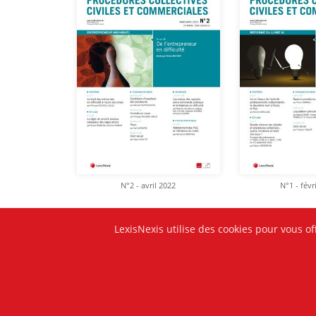
N°2 - avril 2022
N°1 - févr
LexisNexis utilise des cookies pour vous of