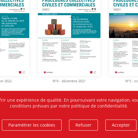
ier 2022
N°6 - décembre 2021
N°5 - o
frir une expérience de qualité. En poursuivant votre navigation, vou
conditions prévues par notre politique de confidentialité.
Paramétrer les cookies
Refuser
Accepter