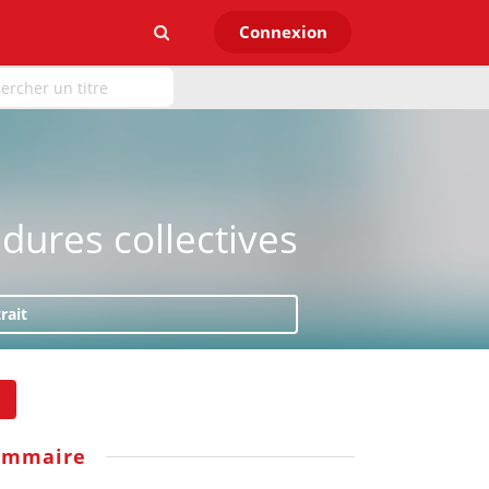
Connexion
dures collectives
rait
ommaire