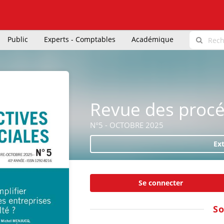
Public
Experts - Comptables
Académique
Revue des procé
N°5 - OCTOBRE 2025
Ext
Se connecter
S