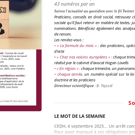
43 numéros par an
Suivez l’actualité au quotidien avec le fil
Twitter
Praticiens, conseils en droit social
, retrouvez 
sociale qu’il faut retenir en matière de textes,
nominations. Bénéficiez également des analyses
de renom.
Les rendez-vous :
• « La formule du mois » :
des praticiens, spéc
d’acte
• « Chez nos voisins européens » :
chaque trime
réalisé par le cabinet d’avocat
Hogan
Lovells
• « En région » :
chaque trimestre, un panorama d
•
chaque
année
, un numéro spécial sur la lo
doctrine et les praticiens
Directeur scientifique
: B.
Teyssié
S
LE MOT DE LA SEMAINE
CEDH, 4 septembre 2025... Un arrêt cons
Pour avoir manqué à ses obligations posit