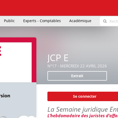
Public
Experts - Comptables
Académique
JCP E
N°17 - MERCREDI 22 AVRIL 2026
Extrait
Se connecter
La Semaine juridique Ent
L’hebdomadaire des juristes d’affa