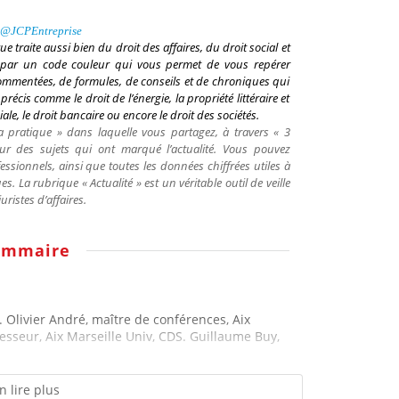
@
JCPEntreprise
vue traite aussi bien du droit des affaires, du droit social et
ée par un code couleur qui vous permet de vous repérer
ommentées, de formules, de conseils et de chroniques qui
écis comme le droit de l’énergie, la propriété littéraire et
ciale, le droit bancaire ou encore le droit des sociétés.
 pratique » dans laquelle vous partagez, à travers « 3
sur des sujets qui ont marqué l’actualité. Vous pouvez
ssionnels, ainsi que toutes les données chiffrées utiles à
ques. La rubrique « Actualité » est un véritable outil de veille
istes d’affaires.
ommaire
s. Olivier André, maître de conférences, Aix
esseur, Aix Marseille Univ, CDS. Guillaume Buy,
n lire plus