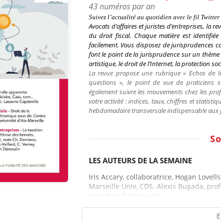
43 numéros par an
Suivez l’actualité au quotidien avec le fil
Twitter
Avocats d’affaires et juristes d’entreprises
, la re
du droit fiscal. Chaque matière est identifi
facilement. Vous disposez de jurisprudences c
font le point de la jurisprudence sur un thème pr
artistique, le droit de l’Internet, la protection so
La revue propose une rubrique « Echos de la
questions », le point de vue de praticiens 
également suivre les mouvements chez les profe
votre activité : indices, taux, chiffres et statisti
hebdomadaire transversale indispensable aux jur
S
LES AUTEURS DE LA SEMAINE
Iris Accary, collaboratrice, Hogan Lovell
Marseille Univ, CDS. Alexis Bugada, prof
avocat au barreau de...
E