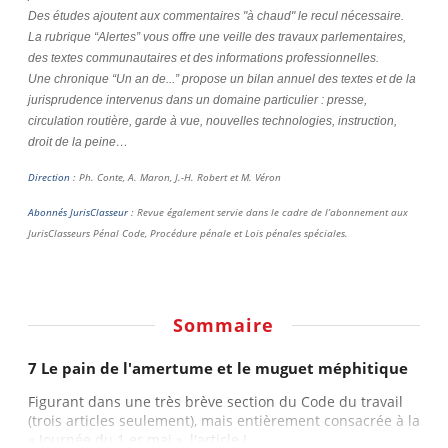
Des études ajoutent aux commentaires "à chaud" le recul nécessaire.
La rubrique “Alertes” vous offre une veille des travaux parlementaires,
des textes communautaires et des informations professionnelles.
Une chronique “Un an de...” propose un bilan annuel des textes et de la
jurisprudence intervenus dans un domaine particulier : presse,
circulation routière, garde à vue, nouvelles technologies, instruction,
droit de la peine…
Direction
: Ph. Conte, A. Maron, J.-H. Robert et M. Véron
Abonnés JurisClasseur
: Revue également servie dans le cadre de l’abonnement aux
JurisClasseurs Pénal Code, Procédure pénale et Lois pénales spéciales.
Sommaire
7 Le pain de l'amertume et le muguet méphitique
Figurant dans une très brève section du Code du travail
(trois articles seulement), mais entièrement consacrée à la
« Journée du 1 er mai », l'article L....