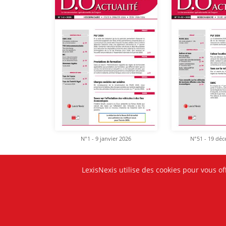
N°1 - 9 janvier 2026
N°51 - 19 dé
LexisNexis utilise des cookies pour vous of