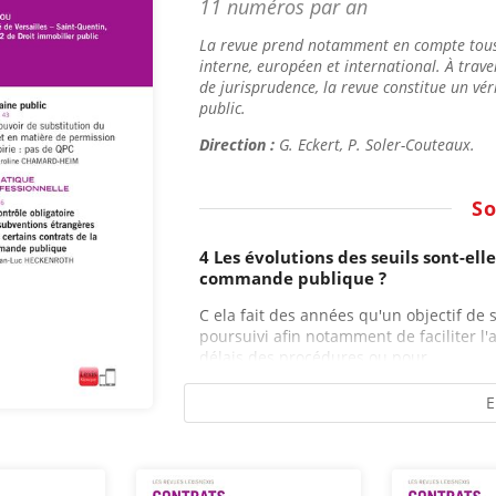
11 numéros par an
La revue prend notamment en compte tous le
interne, européen et international. À trav
de jurisprudence, la revue constitue un vér
public.
Direction :
G. Eckert, P. Soler-Couteaux.
S
4 Les évolutions des seuils sont-ell
commande publique ?
C ela fait des années qu'un objectif de
poursuivi afin notamment de faciliter l'
délais des procédures ou pour...
E