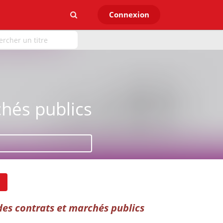
Connexion
chés publics
des contrats et marchés public
s